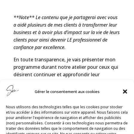
**Note** Le contenu que je partagerai avec vous
a aidé plusieurs de mes clients à transformer leur
business et à avoir plus d’impact sur la vie de leurs
clients pour ainsi devenir LE professionnel de
confiance par excellence.
En toute transparence, je vais présenter mon
programme durant notre atelier pour ceux qui
désirent continuer et approfondir leur
approche communicationnelle. Mais que vous
décidiez de rejoindre le programme ou pas, la
Gérer le consentement aux cookies
valeur du contenu que vous recevrez durant
cet atelier transformera votre manière de
Nous utilisons des technologies telles que les cookies pour stocker
communiquer, ça, c’est garanti.
et/ou accéder à des informations sur votre appareil. Nous faisons cela
pour améliorer l'expérience de navigation et afficher des publicités
(non) personnalisées. Consentir à ces technologies nous permettra de
traiter des données telles que le comportement de navigation ou des
identifiants uniques sur ce site. Ne pas consentir ou retirer votre