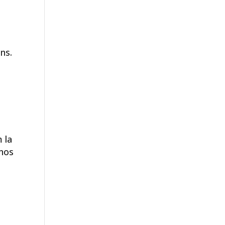
ns.
 la
 nos