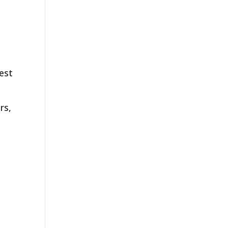
’est
rs,