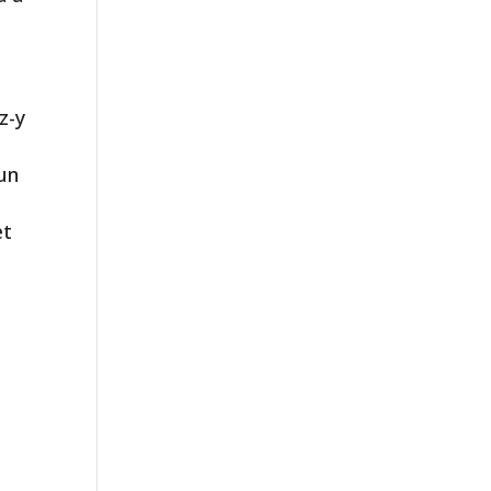
z-y
 un
et