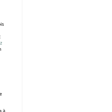
is
t
ez
n
e
a à