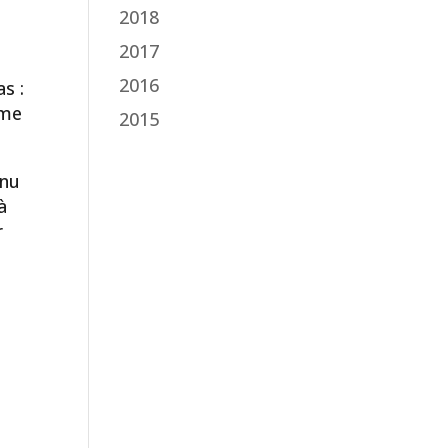
2018
t
2017
2016
s :
mme
2015
enu
à
r