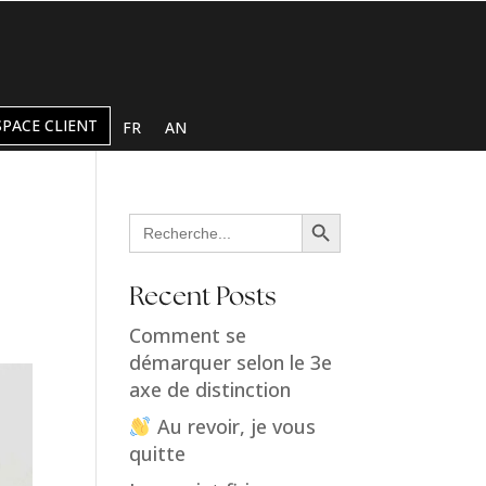
SPACE CLIENT
FR
AN
Search Button
Search
for:
Recent Posts
Comment se
démarquer selon le 3e
axe de distinction
Au revoir, je vous
quitte