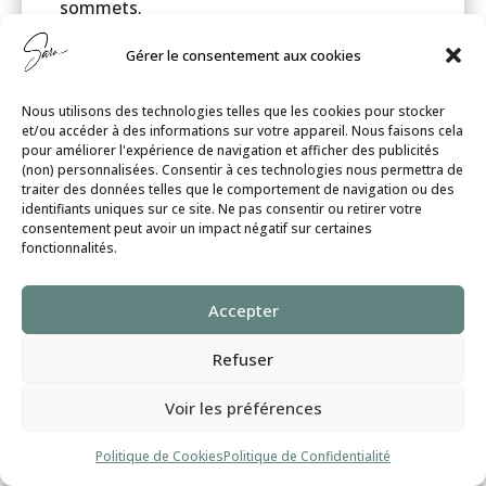
sommets.
En détaillant mes objectifs, elle a pu mettre
Gérer le consentement aux cookies
en place un échéancier de rencontres visant
à parfaire l’expérience client, mes pratiques
de gestion et de vente.
Nous utilisons des technologies telles que les cookies pour stocker
et/ou accéder à des informations sur votre appareil. Nous faisons cela
Qu’il s’agisse de l’analyse concrète de nos
pour améliorer l'expérience de navigation et afficher des publicités
résultats par la mesure de nos objectifs ou
(non) personnalisées. Consentir à ces technologies nous permettra de
des « feedback » reçus de nos pratiques
traiter des données telles que le comportement de navigation ou des
renouvelées, il n’y a aucun doute que
identifiants uniques sur ce site. Ne pas consentir ou retirer votre
l’apport de Sara a fortement contribué à
consentement peut avoir un impact négatif sur certaines
d’importants gains d’efficacité.
fonctionnalités.
Nous te remercions sincèrement de la
systématisation optimisée que tu as
Accepter
apportée à notre entreprise !
– Martin McCann
Refuser
Voir les préférences
Président
Politique de Cookies
Politique de Confidentialité