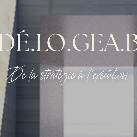
.DÉ.LO.GEA.
De la stratégie à l’exécution