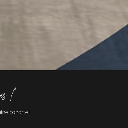
ées !
aine cohorte !