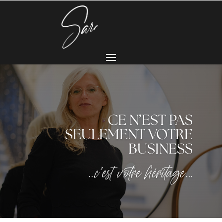
CE N’EST PAS
SEULEMENT VOTRE
BUSINESS
…c’est votre héritage…