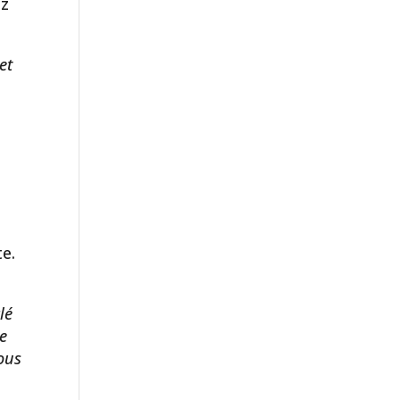
ez
et
te.
lé
re
vous