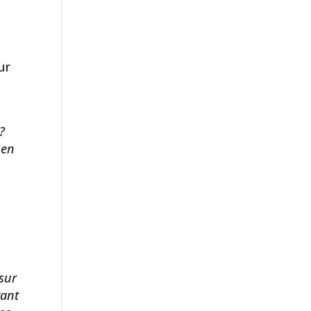
ur
?
 en
 sur
tant