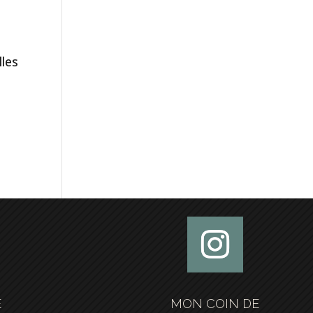
lles
E
MON COIN DE