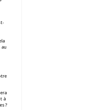
t-
ela
s au
,
otre
nera
t à
es ?