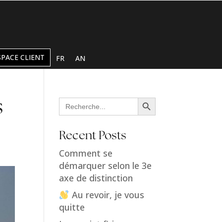
SPACE CLIENT
FR
AN
Search Button
Search
s
for:
Recent Posts
Comment se
démarquer selon le 3e
axe de distinction
Au revoir, je vous
quitte