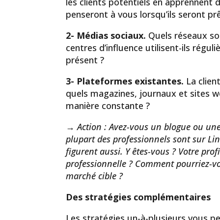
les clients potentiels en apprennent d
penseront à vous lorsqu’ils seront prê
2- Médias sociaux.
Quels réseaux soc
centres d’influence utilisent-ils régu
présent ?
3- Plateformes existantes.
La clien
quels magazines, journaux et sites w
manière constante ?
→ Action : Avez-vous un blogue ou une i
plupart des professionnels sont sur Link
figurent aussi. Y êtes-vous ? Votre prof
professionnelle ? Comment pourriez-vou
marché cible ?
Des stratégies complémentaires
Les stratégies un-à-plusieurs vous p