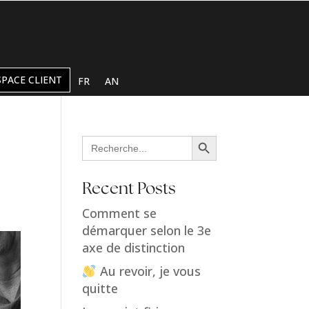
SPACE CLIENT
FR
AN
Search Button
Search
for:
Recent Posts
Comment se
démarquer selon le 3e
axe de distinction
Au revoir, je vous
quitte