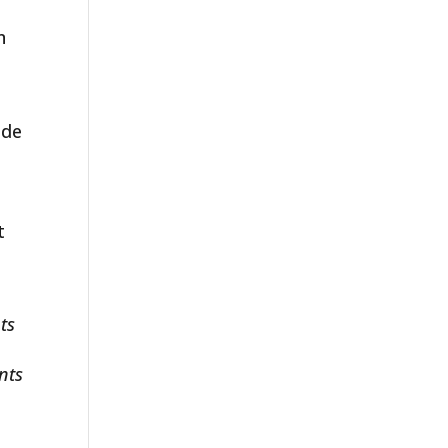
n
 de
t
ts
nts