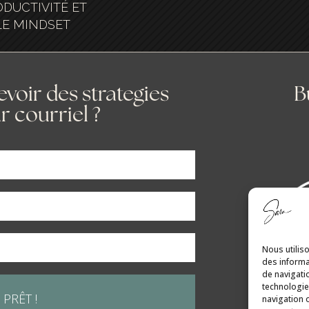
DUCTIVITÉ ET
LE MINDSET
voir des strategies
B
r courriel ?
Nous utilis
des informa
de navigati
technologie
 PRÊT !
navigation o