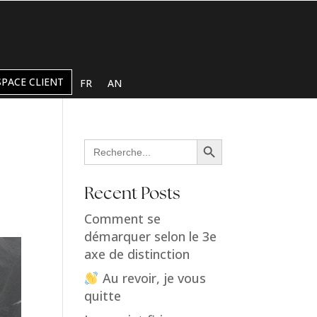
SPACE CLIENT
FR
AN
Search Button
Search
for:
Recent Posts
Comment se
démarquer selon le 3e
axe de distinction
Au revoir, je vous
quitte