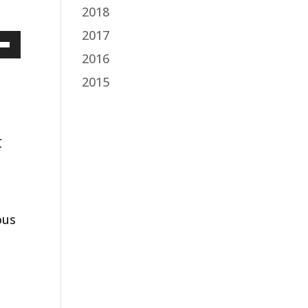
2018
2017
sez
2016
hes
2015
/bas
menter
C
nuer
me.
ous