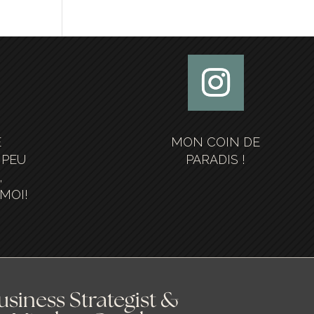
E
MON COIN DE
 PEU
PARADIS !
,
MOI!
usiness Strategist &