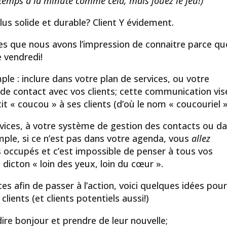
 temps à la minute comme cela, mais jouez le jeu!)
lus solide et durable? Client Y évidement.
ces que nous avons l’impression de connaitre parce qu
e vendredi!
ple : inclure dans votre plan de services, ou votre
 de contact avec vos clients; cette communication vis
tit « coucou » à ses clients (d’où le nom « coucouriel »
ervices, à votre système de gestion des contacts ou d
mple, si ce n’est pas dans votre agenda, vous
allez
s occupés et c’est impossible de penser à tous vos
 dicton « loin des yeux, loin du cœur ».
es afin de passer à l’action, voici quelques idées pou
lients (et clients potentiels aussi!)
ire bonjour et prendre de leur nouvelle;