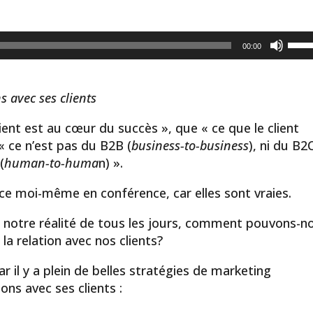
Utili
00:00
les
flèc
haut
s avec ses clients
pour
ient est au cœur du succès », que « ce que le client
aug
 ce n’est pas du B2B (
business-to-business
), ni du B2
ou
(
human-to-huma
n) ».
dimi
le
nce moi-même en conférence, car elles sont vraies.
volu
ns notre réalité de tous les jours, comment pouvons-n
la relation avec nos clients?
car il y a plein de belles stratégies de marketing
ons avec ses clients :