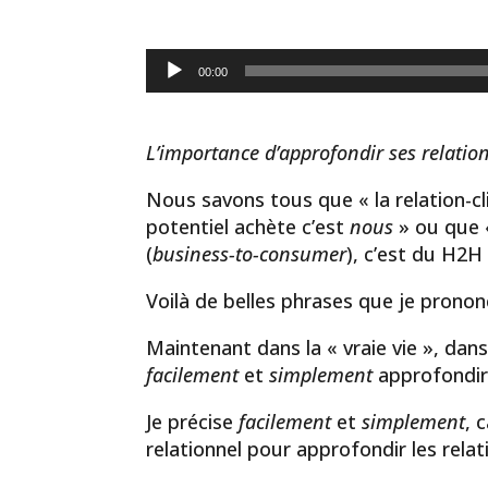
Lecteur
00:00
audio
L’importance d’approfondir ses relation
Nous savons tous que « la relation-cl
potentiel achète c’est
nous
» ou que «
(
business-to-consumer
), c’est du H2H 
Voilà de belles phrases que je prono
Maintenant dans la « vraie vie », da
facilement
et
simplement
approfondir 
Je précise
facilement
et
simplement
, 
relationnel pour approfondir les relati