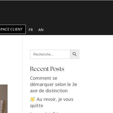
SPACE CLIENT
FR
AN
Search Button
Search
for:
Recent Posts
Comment se
démarquer selon le 3e
axe de distinction
Au revoir, je vous
quitte