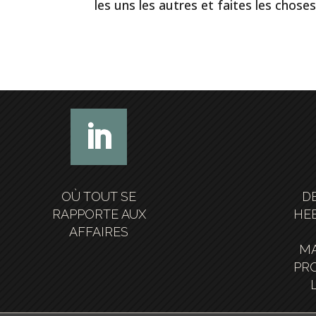
les uns les autres et faites les chos
OÙ TOUT SE
D
RAPPORTE AUX
HE
AFFAIRES
MA
PRO