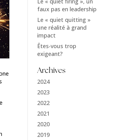
Le « quiet firing », un
faux pas en leadership
Le « quiet quitting »
une réalité à grand
impact
Êtes-vous trop
exigeant?
Archives
zone
s
2024
2023
e
2022
2021
2020
n
2019