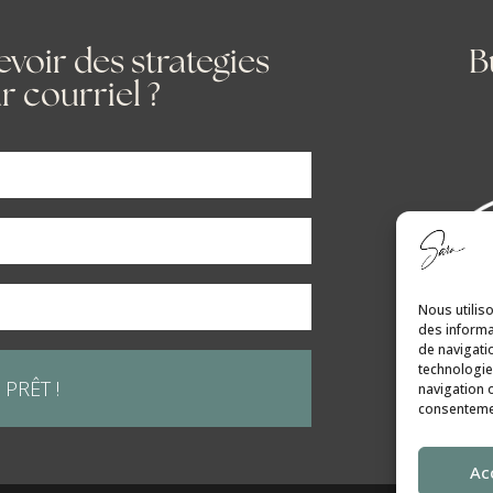
voir des strategies
B
r courriel ?
Nous utilis
des informa
de navigati
technologie
 PRÊT !
navigation o
consentemen
Ac