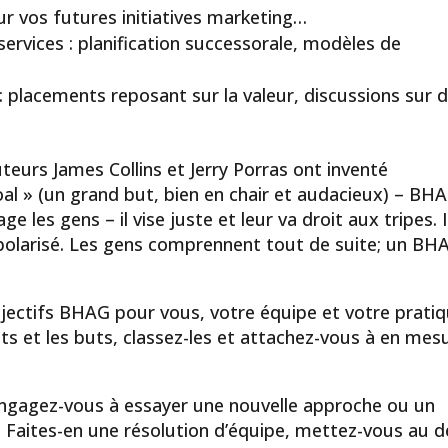
ur vos futures initiatives marketing…
ervices : planification successorale, modèles de
: placements reposant sur la valeur, discussions sur 
uteurs James Collins et Jerry Porras ont inventé
goal » (un grand but, bien en chair et audacieux) – BH
e les gens – il vise juste et leur va droit aux tripes. I
 polarisé. Les gens comprennent tout de suite; un BH
bjectifs BHAG pour vous, votre équipe et votre prati
ets et les buts, classez-les et attachez-vous à en mes
engagez-vous à essayer une nouvelle approche ou un
Faites-en une résolution d’équipe, mettez-vous au d