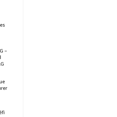
des
AG –
l
AG
que
urer
éfi