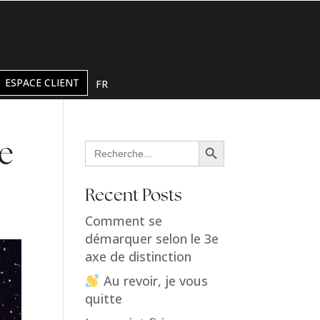
ESPACE CLIENT
FR
Search Button
Search
de
for:
Recent Posts
Comment se
démarquer selon le 3e
axe de distinction
Au revoir, je vous
quitte